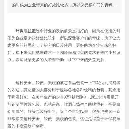
的时候为企业带来的好处比较多，所以深受客户们的青睐，
为了让大家更多的熟悉它，了解它的日常使用，更好的为企
业带来的好处，接下来我们就来讲述一下和环保易拉盖的要
求有关的小知识点，希望能给更多的人带来帮助，让它带来
环保易拉盖
这个行业的发展前景是很好的，因为在使用的时
的效益更多。&nbsp; &nbsp; &nbsp; &nbsp; 这种安
候为企业带来的好处比较多，所以深受客户们的青睐，为了让大
全、轻便、美观的液态食品包装一上市就受到消费者的欢
家更多的熟悉它，了解它的日常使用，更好的为企业带来的好
迎，其总量的大部分用于世界各地各种饮料的包装，其余用
处，接下来我们就来讲述一下和环保易拉盖的要求有关的小知识
于啤酒打包。在每年生产的2400万吨啤酒中，超过50%用
点，希望能给更多的人带来帮助，让它带来的效益更多。
易开的铝制两片罐包装。也就是说，啤酒市场生产的啤酒有
一半是由铝制成的。罐头包装好出售。近半个世纪以来，很
多消费者一直非常接受这种安全、轻便、美观的包装。这也
这种安全、轻便、美观的液态食品包装一上市就受到消费者
是得益于环保易拉盖的不断发展和创新。 铝制易开两片
的欢迎，其总量的大部分用于世界各地各种饮料的包装，其余用
罐，也就是环保易拉盖在液体食品包装，尤其是啤酒包装中
于啤酒打包。在每年生产的2400万吨啤酒中，超过50%用易开
颇受欢迎，并有赶超传统啤酒玻璃瓶包装的势头。它
的铝制两片罐包装。也就是说，啤酒市场生产的啤酒有一半是由
铝制成的。罐头包装好出售。近半个世纪以来，很多消费者一直
非常接受这种安全、轻便、美观的包装。这也是得益于环保易拉
盖的不断发展和创新。